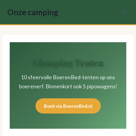
Doorgaan
Onze camping
naar
inhoud
Glamping Tenten
10 sfeervolle BoerenBed-tenten op ons
boerenerf. Binnenkort ook 5 pipowagens!
Boek via BoerenBed.nl