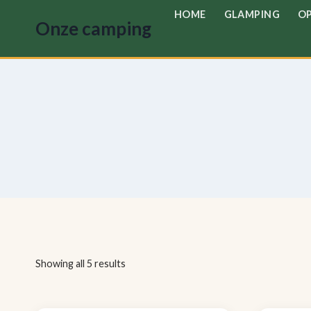
Doorgaan
HOME
GLAMPING
OP
Onze camping
naar
inhoud
Showing all 5 results