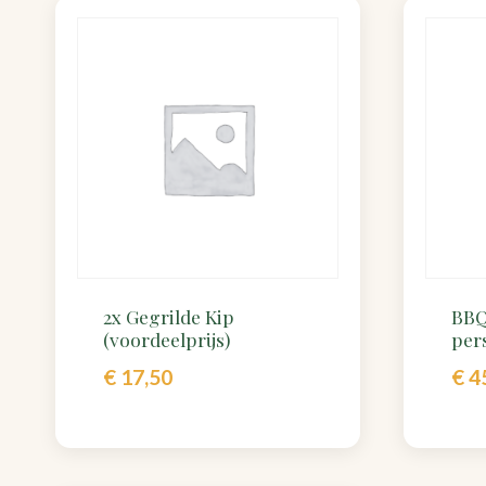
2x Gegrilde Kip
BBQ
(voordeelprijs)
per
€
17,50
€
4