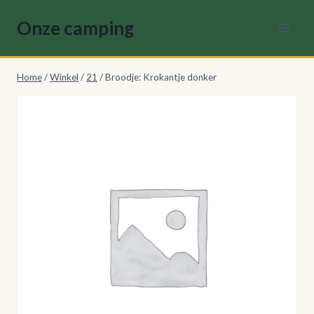
Doorgaan
Onze camping
naar
inhoud
Home
/
Winkel
/
21
/
Broodje: Krokantje donker