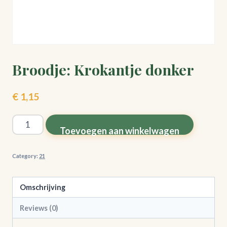
Broodje: Krokantje donker
€
1,15
Broodje:
Toevoegen aan winkelwagen
Krokantje
donker
Category:
21
quantity
Omschrijving
Reviews (0)