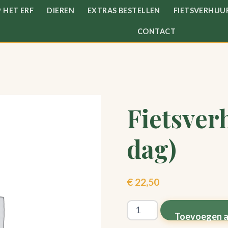
 HET ERF
DIEREN
EXTRAS BESTELLEN
FIETSVERHUU
CONTACT
Fietsver
dag)
€
22,50
Fietsverhuur:
Toevoegen a
E-