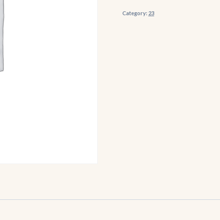
Bike
Category:
23
(per
dag)
quantity