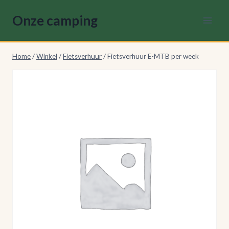
Doorgaan
Onze camping
naar
inhoud
Home
/
Winkel
/
Fietsverhuur
/
Fietsverhuur E-MTB per week