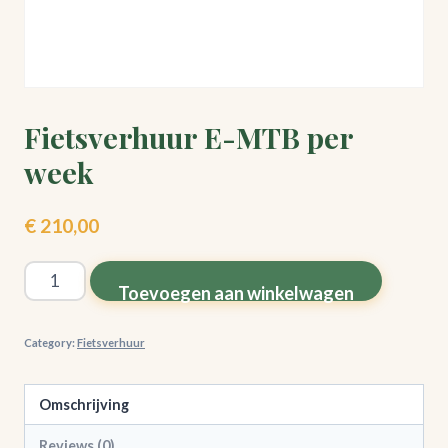
Fietsverhuur E-MTB per
week
€
210,00
Fietsverhuur
Toevoegen aan winkelwagen
E-
MTB
Category:
Fietsverhuur
per
week
Omschrijving
quantity
Reviews (0)