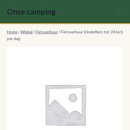
Doorgaan
Onze camping
naar
inhoud
Home
/
Winkel
/
Fietsverhuur
/
Fietsverhuur Kinderfiets tot 24 inch
per dag