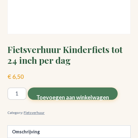
Fietsverhuur Kinderfiets tot
24 inch per dag
€
6,50
Fietsverhuur
Toevoegen aan winkelwagen
Kinderfiets
tot
Category:
Fietsverhuur
24
inch
Omschrijving
per