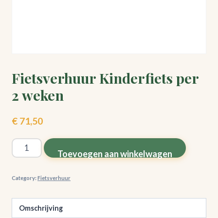
Fietsverhuur Kinderfiets per
2 weken
€
71,50
Fietsverhuur
Toevoegen aan winkelwagen
Kinderfiets
per
Category:
Fietsverhuur
2
weken
Omschrijving
quantity