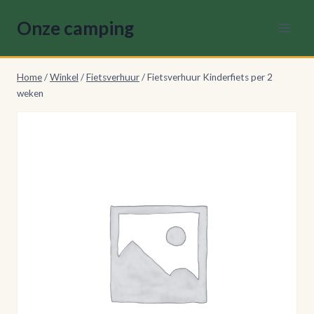
Doorgaan
Onze camping
naar
inhoud
Home
/
Winkel
/
Fietsverhuur
/
Fietsverhuur Kinderfiets per 2
weken