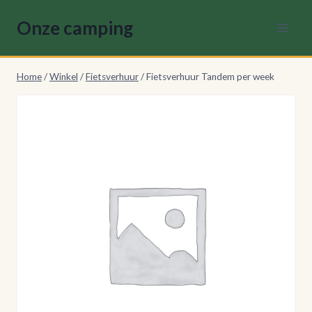
Doorgaan
Onze camping
naar
inhoud
Home
/
Winkel
/
Fietsverhuur
/
Fietsverhuur Tandem per week