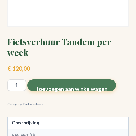
Fietsverhuur Tandem per
week
€
120,00
Fietsverhuur
Toevoegen aan winkelwagen
Tandem
per
Category:
Fietsverhuur
week
quantity
Omschrijving
Reviews (0)